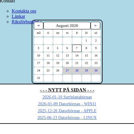
Kontakt
Kontakta oss
Länkar
Riksförbundet »
«
»
Augusti 2026
må
ti
on
to
fr
lö
sö
1
2
3
4
5
6
7
8
9
10
11
12
13
14
15
16
17
18
19
20
21
22
23
24
25
26
27
28
29
30
31
- - - NYTT PÅ SIDAN - - -
2026-01-10 Surfplattahörnan
2026-01-09 Datorhörnan - WIN11
2025-12-26 Datorhörnan - APPLE
2025-06-23 Datorhörnan - LINUX