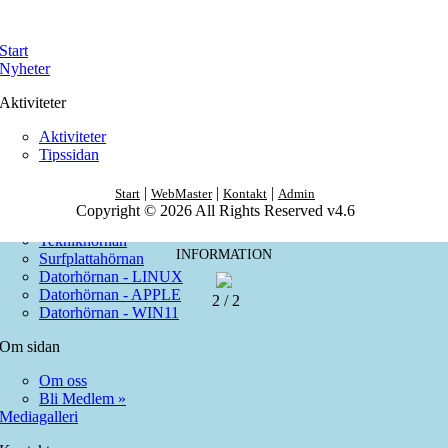
Start
Nyheter
Aktiviteter
Aktiviteter
Tipssidan
Kommande Event
|
|
|
Start
WebMaster
Kontakt
Admin
Teknik
Copyright © 2026 All Rights Reserved v4.6
Teknikhörnan
INFORMATION
Surfplattahörnan
Datorhörnan - LINUX
Datorhörnan - APPLE
2 / 2
Datorhörnan - WIN11
Om sidan
Om oss
Bli Medlem »
Mediagalleri