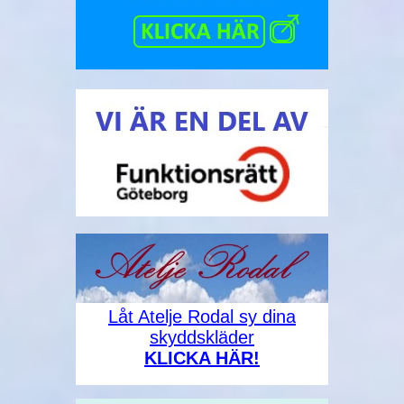
Låt Atelje Rodal sy dina
skyddskläder
KLICKA HÄR!