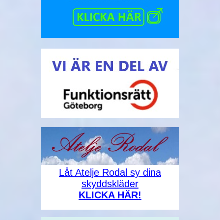
Låt Atelje Rodal sy dina
skyddskläder
KLICKA HÄR!