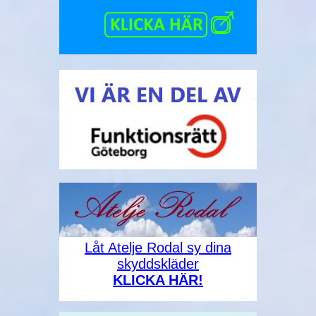
Låt Atelje Rodal sy dina
skyddskläder
KLICKA HÄR!