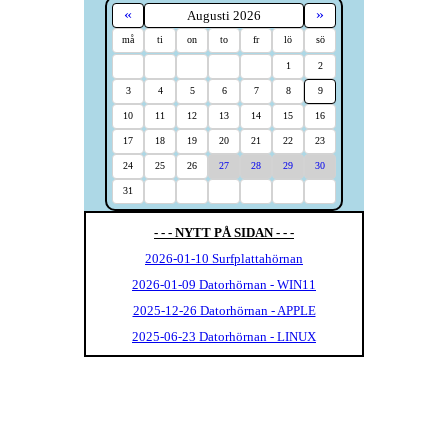
«
»
Augusti 2026
må
ti
on
to
fr
lö
sö
1
2
3
4
5
6
7
8
9
10
11
12
13
14
15
16
17
18
19
20
21
22
23
24
25
26
27
28
29
30
31
- - - NYTT PÅ SIDAN - - -
2026-01-10 Surfplattahörnan
2026-01-09 Datorhörnan - WIN11
2025-12-26 Datorhörnan - APPLE
2025-06-23 Datorhörnan - LINUX