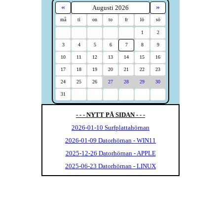
«
»
Augusti 2026
må
ti
on
to
fr
lö
sö
1
2
3
4
5
6
7
8
9
10
11
12
13
14
15
16
17
18
19
20
21
22
23
24
25
26
27
28
29
30
31
- - - NYTT PÅ SIDAN - - -
2026-01-10 Surfplattahörnan
2026-01-09 Datorhörnan - WIN11
2025-12-26 Datorhörnan - APPLE
2025-06-23 Datorhörnan - LINUX