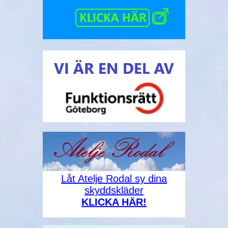
Låt Atelje Rodal sy dina
skyddskläder
KLICKA HÄR!